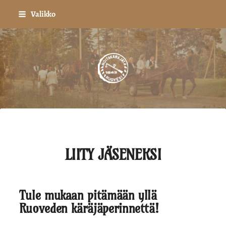
Siirry
Valikko
sivun
sisältöön
Ruoveden Noitakäräjä
LIITY JÄSENEKSI
Tule mukaan pitämään yllä
Ruoveden käräjäperinnettä!