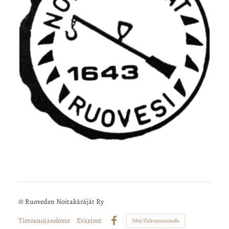
©
Ruoveden Noitakäräjät Ry
Tietosuojaseloste
Evästeet
Tehty Yhdistysavaimella
Facebook