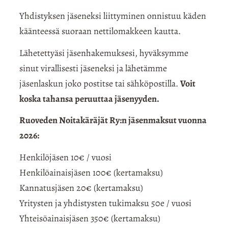
Yhdistyksen jäseneksi liittyminen onnistuu käden
käänteessä suoraan nettilomakkeen kautta.
Lähetettyäsi jäsenhakemuksesi, hyväksymme
sinut virallisesti jäseneksi ja lähetämme
jäsenlaskun joko postitse tai sähköpostilla.
Voit
koska tahansa peruuttaa jäsenyyden.
Ruoveden Noitakäräjät Ry:n jäsenmaksut vuonna
2026:
Henkilöjäsen 10€ / vuosi
Henkilöainaisjäsen 100€ (kertamaksu)
Kannatusjäsen 20€ (kertamaksu)
Yritysten ja yhdistysten tukimaksu 50e / vuosi
Yhteisöainaisjäsen 350€ (kertamaksu)