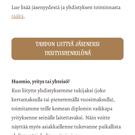
Lue lisää jäsenyydestä ja yhdistyksen toiminnasta
täältä
.
TAHDON LIITTYÄ JÄSENEKSI
YKSITYISHENKILÖNÄ
Huomio, yritys tai yhteisö!
Kun liitytte yhdistyksemme tukijaksi (joko
kertamaksulla tai pienemmällä vuosimaksulla),
toimitamme teille komean diplomin vaikkapa
yrityksenne seinälle laitettavaksi. Näin voitte
näyttää myös asiakkaillenne tukevanne paikallista