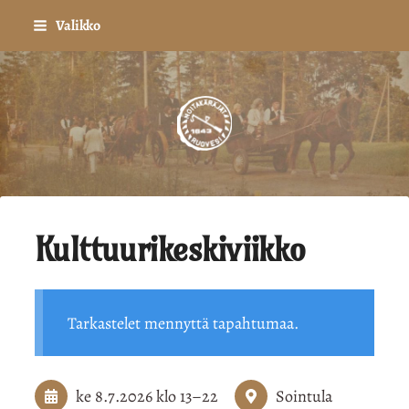
Siirry
Valikko
sivun
sisältöön
Ruoveden Noitakäräjä
Kulttuurikeskiviikko
Tarkastelet mennyttä tapahtumaa.
ke 8.7.2026
klo 13
–
22
Sointula