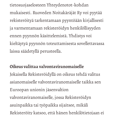
tietosuojaselosteen Yhteydenotot-kohdan
mukaisesti. Ruoveden Noitakäräjät Ry voi pyytää
rekisteröityä tarkentamaan pyyntöään kirjallisesti
ja varmentamaan rekisteröidyn henkilöllisyyden
ennen pyynnön käsittelemistä. Yhdistys voi
kieltäytyä pyynnön toteuttamisesta sovellettavassa
laissa säädetyllä perusteella.
Oikeus valittaa valvontaviranomaiselle
Jokaisella Rekisteröidyllä on oikeus tehdä valitus
asianomaiselle valvontaviranomaiselle taikka sen
Euroopan unionin jäsenvaltion
valvontaviranomaiselle, jossa Rekisteröidyn
asuinpaikka tai työpaikka sijaitsee, mikäli
Rekisteröity katsoo, että hänen henkilötietojaan ei