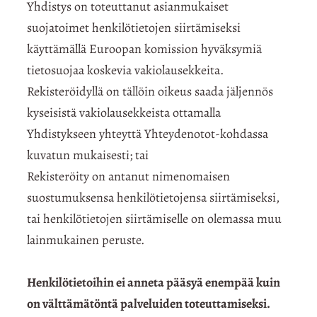
Yhdistys on toteuttanut asianmukaiset
suojatoimet henkilötietojen siirtämiseksi
käyttämällä Euroopan komission hyväksymiä
tietosuojaa koskevia vakiolausekkeita.
Rekisteröidyllä on tällöin oikeus saada jäljennös
kyseisistä vakiolausekkeista ottamalla
Yhdistykseen yhteyttä Yhteydenotot-kohdassa
kuvatun mukaisesti; tai
Rekisteröity on antanut nimenomaisen
suostumuksensa henkilötietojensa siirtämiseksi,
tai henkilötietojen siirtämiselle on olemassa muu
lainmukainen peruste.
Henkilötietoihin ei anneta pääsyä enempää kuin
on välttämätöntä palveluiden toteuttamiseksi.