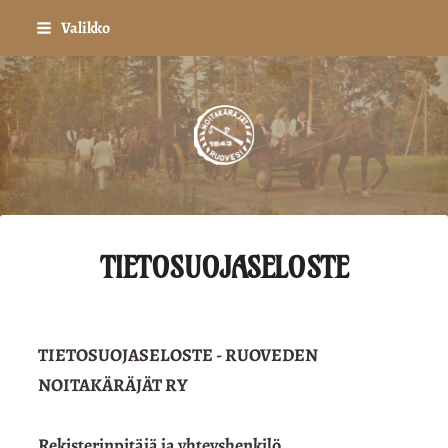
Siirry
Valikko
sivun
sisältöön
Ruoveden Noitakäräjä
TIETOSUOJASELOSTE
TIETOSUOJASELOSTE - RUOVEDEN
NOITAKÄRÄJÄT RY
Rekisterinpitäjä ja yhteyshenkilö