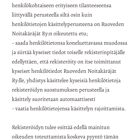
henkilökohtaiseen erityiseen tilanteeseensa
liittyvällä perusteella siltä osin kuin
henkilötietojen käsittelyperusteena on Ruoveden
Noitakäräjät Ry:n oikeutettu etu;
- saada henkilötietonsa koneluettavassa muodossa
ja siirtää kyseiset tiedot toiselle rekisterinpitäjälle
edellyttäen, että rekisteröity on itse toimittanut
kyseiset henkilötiedot Ruoveden Noitakäräjät
Ry:lle, yhdistys käsittelee kyseisiä henkilötietoja
rekisteröidyn suostumuksen perusteella ja
käsittely suoritetaan automaattisesti
- vaatia henkilötietojensa käsittelyn rajoittamista.
Rekisteröidyn tulee esittää edellä mainitun
oikeuden toteuttamista koskeva pyyntö tämän