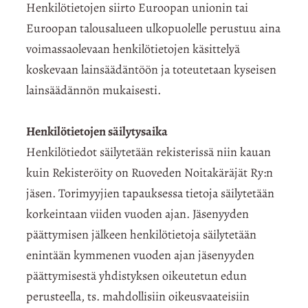
Henkilötietojen siirto Euroopan unionin tai
Euroopan talousalueen ulkopuolelle perustuu aina
voimassaolevaan henkilötietojen käsittelyä
koskevaan lainsäädäntöön ja toteutetaan kyseisen
lainsäädännön mukaisesti.
Henkilötietojen säilytysaika
Henkilötiedot säilytetään rekisterissä niin kauan
kuin Rekisteröity on Ruoveden Noitakäräjät Ry:n
jäsen. Torimyyjien tapauksessa tietoja säilytetään
korkeintaan viiden vuoden ajan. Jäsenyyden
päättymisen jälkeen henkilötietoja säilytetään
enintään kymmenen vuoden ajan jäsenyyden
päättymisestä yhdistyksen oikeutetun edun
perusteella, ts. mahdollisiin oikeusvaateisiin