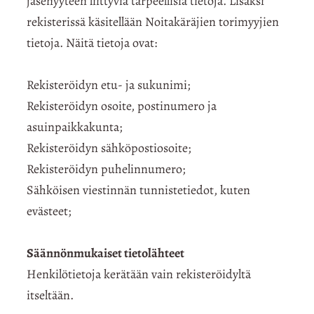
jäsenyyteen liittyviä tarpeellisia tietoja. Lisäksi
rekisterissä käsitellään Noitakäräjien torimyyjien
tietoja. Näitä tietoja ovat:
Rekisteröidyn etu- ja sukunimi;
Rekisteröidyn osoite, postinumero ja
asuinpaikkakunta;
Rekisteröidyn sähköpostiosoite;
Rekisteröidyn puhelinnumero;
Sähköisen viestinnän tunnistetiedot, kuten
evästeet;
Säännönmukaiset tietolähteet
Henkilötietoja kerätään vain rekisteröidyltä
itseltään.